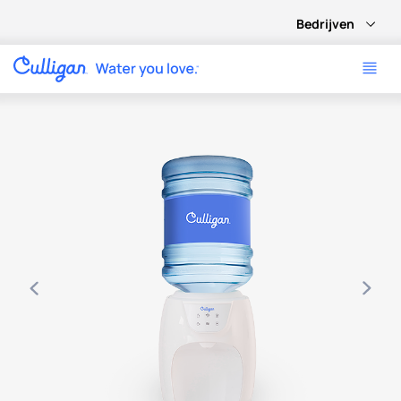
Bedrijven
Use arrow keys to navigate between product images, or tab 