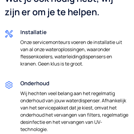
Postcode*
zijn er om je te helpen.
Installatie
Onze servicemonteurs voeren de installatie uit
van al onze wateroplossingen, waaronder
flessenkoelers, waterleidingdispensers en
E-mail
kranen. Geen klus is te groot.
Onderhoud
Telefoonnummer
Wij hechten veel belang aan het regelmatig
onderhoud van jouw waterdispenser. Afhankelijk
van het servicepakket dat je kiest, omvat het
onderhoud het vervangen van filters, regelmatige
Ik geef toestemming om via e-mail en telefonisch
desinfectie en het vervangen van UV-
contact benaderd te worden over toekomstige updates
technologie.
en aanbiedingen.