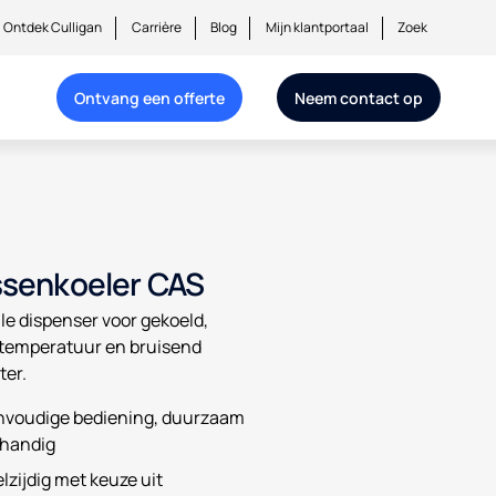
Ontdek Culligan
Carrière
Blog
Mijn klantportaal
Zoek
Ontvang een offerte
Neem contact op
ssenkoeler CAS
olle dispenser voor gekoeld,
temperatuur en bruisend
ter.
nvoudige bediening, duurzaam
 handig
lzijdig met keuze uit