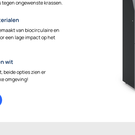
is tegen ongewenste krassen.
terialen
emaakt van biocirculaire en
or een lage impact op het
en wit
t, beide opties zien er
elke omgeving!