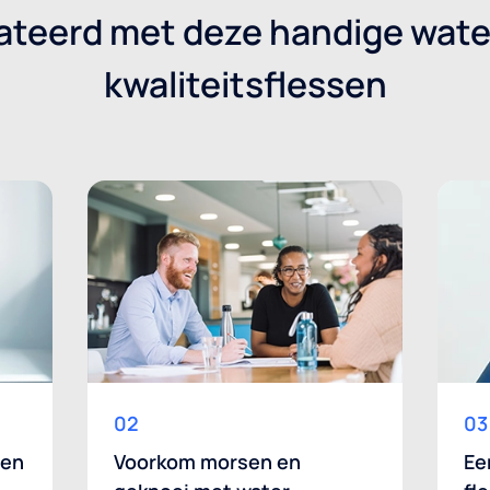
rateerd met deze handige wat
kwaliteitsflessen
02
03
ten
Voorkom morsen en
Ee