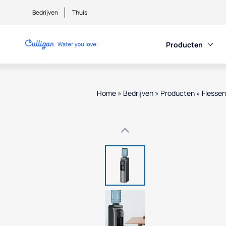
Bedrijven
Thuis
Producten
Home
»
Bedrijven
»
Producten
»
Flesse
Use arrow keys to navigate betwe