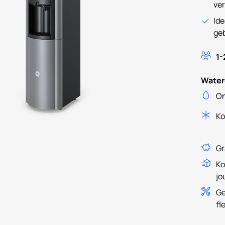
ver
Ide
ge
1-
Water
On
K
Gr
Ko
jo
Ge
fl