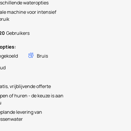
schillende wateropties
ale machine voor intensief
bruik
20
Gebruikers
opties:
gekoeld
Bruis
oud
atis, vrijblijvende offerte
pen of huren - de keuze is aan
u
plande levering van
essenwater