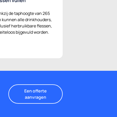
essen vullen
kzij de taphoogte van 265
kunnen alle drinkhouders,
lusief herbruikbare flessen,
iteloos bijgevuld worden.
Een offerte
aanvragen