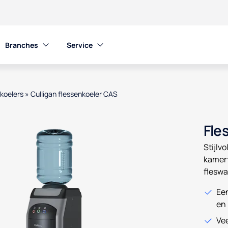
Branches
Service
nkoelers
»
Culligan flessenkoeler CAS
en product images, or tab to the next interactive element
Fle
Stijlv
kamer
fleswa
Ee
en
Vee