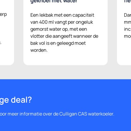
geknoei met water
fl
erp
Een lekbak met een capaciteit
Dan
van 400 ml vangt per ongeluk
mm 
gemorst water op, met een
inc
vlotter die aangeeft wanneer de
moe
.
bak vol is en geleegd moet
worden.
ige deal?
or meer informatie over de Culligan CAS waterkoeler.