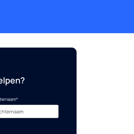
elpen?
ternaam*