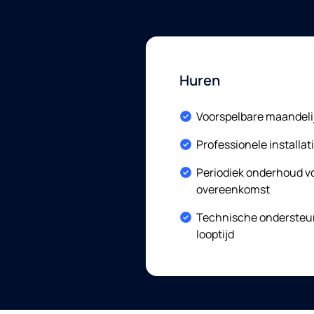
Huren
Included:
Voorspelbare maandeli
Included:
Professionele installat
Included:
Periodiek onderhoud v
overeenkomst
Included:
Technische ondersteun
looptijd