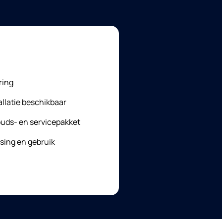
ring
allatie beschikbaar
uds- en servicepakket
atsing en gebruik