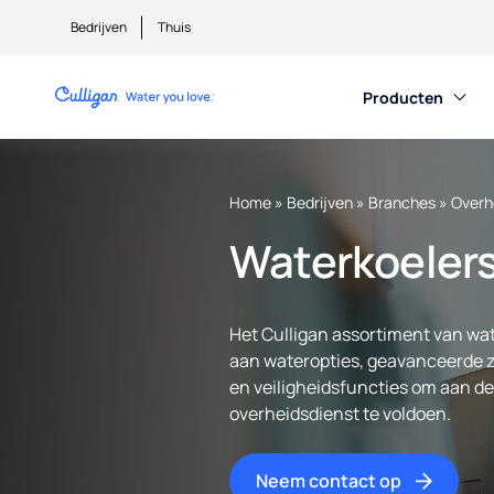
Bedrijven
Thuis
Producten
Home
»
Bedrijven
»
Branches
»
Overh
Waterkoelers
Het Culligan assortiment van wa
aan wateropties, geavanceerde 
en veiligheidsfuncties om aan d
overheidsdienst te voldoen.
Neem contact op