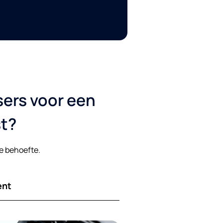
ers voor een
st?
ke behoefte.
ent