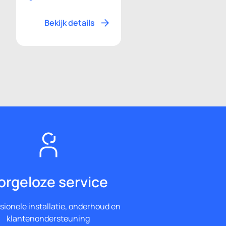
Bekijk details
orgeloze service
sionele installatie, onderhoud en
klantenondersteuning