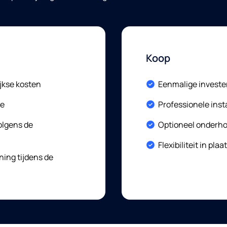
privacybeleid
heb gelezen.
Koop
Included:
jkse kosten
Eenmalige investe
Included:
ie
Professionele inst
Included:
olgens de
Optioneel onderho
Included:
Flexibiliteit in pla
ing tijdens de