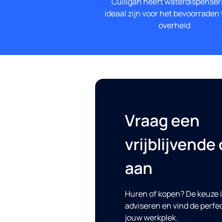
Culligan heeft waterdispenser
ideaal zijn voor het bevoorraden
overheid
Vraag een
vrijblijvende 
aan
Huren of kopen? De keuze is
adviseren en vind de perfe
jouw werkplek.