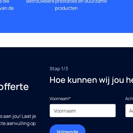
s die
Betrouwbare prestaties en duurzame
 van de
producten
Stap 1/3
Hoe kunnen wij jou h
offerte
Voornaam*
Ach
 aan jou! Laat je
cte aanvulling op
Volgende