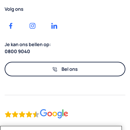
Ontvang
Onderwijs
waterflessen
een
Volg ons
Accessoires
offerte
Sport
&
FAQ
en
consumables
Vrije
Mijn
tijd
Je kan ons bellen op:
klantportaal
Facility
0800 9040
Management
Evenementen
Bel ons
Retail